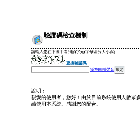
驗證碼檢查機制
請輸入您在下圖中看到的字元(字母區分大小寫)
更換驗證碼
播放圖檔聲音
說明︰
親愛的使用者，您好！由於目前系統使用人數眾
續使用本系統。感謝您的配合。