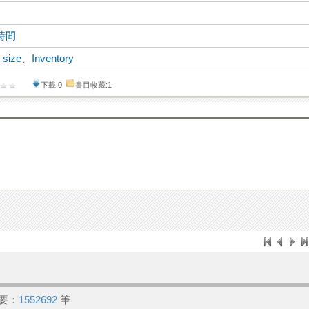
時間
 size
、
Inventory
下載:0
書目收藏:1
要：
1552692
筆