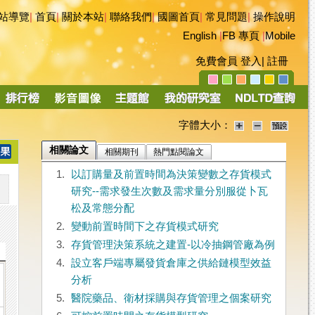
站導覽
|
首頁
|
關於本站
|
聯絡我們
|
國圖首頁
|
常見問題
|
操作說明
English
|
FB 專頁
|
Mobile
免費會員
登入
|
註冊
字體大小：
相關論文
相關期刊
熱門點閱論文
1.
以訂購量及前置時間為決策變數之存貨模式
研究--需求發生次數及需求量分別服從卜瓦
松及常態分配
2.
變動前置時間下之存貨模式研究
3.
存貨管理決策系統之建置-以冷抽鋼管廠為例
4.
設立客戶端專屬發貨倉庫之供給鏈模型效益
分析
5.
醫院藥品、衛材採購與存貨管理之個案研究