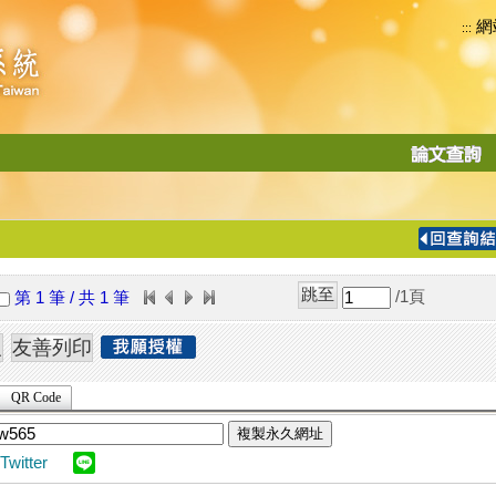
網
:::
功
能
切
換
導
覽
/1
頁
第 1 筆 / 共 1 筆
列
QR Code
複製永久網址
Twitter