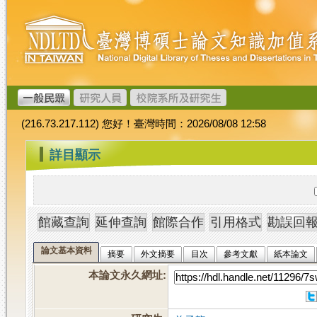
跳
臺
到
灣
主
博
要
碩
內
士
容
論
文
(216.73.217.112) 您好！臺灣時間：2026/08/08 12:58
加
值
:::
詳目顯示
系
統
論文基本資料
摘要
外文摘要
目次
參考文獻
紙本論文
本論文永久網址
: