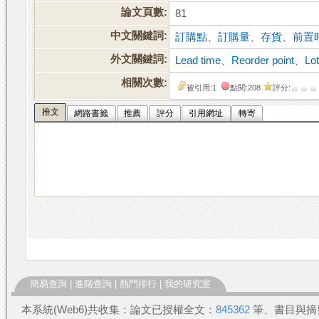
論文頁數:
81
中文關鍵詞:
訂購點
、
訂購量
、
存貨
、
前置
外文關鍵詞:
Lead time
、
Reorder point
、
Lot
相關次數:
被引用:
1
點閱:208
評分:
推文
網路書籤
推薦
評分
引用網址
轉寄
簡易查詢
|
進階查詢
|
熱門排行
|
我的研究室
本系統(Web6)共收集：論文已授權全文：
845362
筆、書目與摘