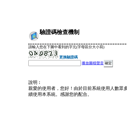
驗證碼檢查機制
請輸入您在下圖中看到的字元(字母區分大小寫)
更換驗證碼
播放圖檔聲音
說明︰
親愛的使用者，您好！由於目前系統使用人數眾
續使用本系統。感謝您的配合。