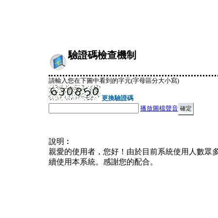
驗證碼檢查機制
請輸入您在下圖中看到的字元(字母區分大小寫)
更換驗證碼
播放圖檔聲音
說明︰
親愛的使用者，您好！由於目前系統使用人數眾
續使用本系統。感謝您的配合。