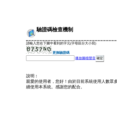
驗證碼檢查機制
請輸入您在下圖中看到的字元(字母區分大小寫)
更換驗證碼
播放圖檔聲音
說明︰
親愛的使用者，您好！由於目前系統使用人數眾
續使用本系統。感謝您的配合。