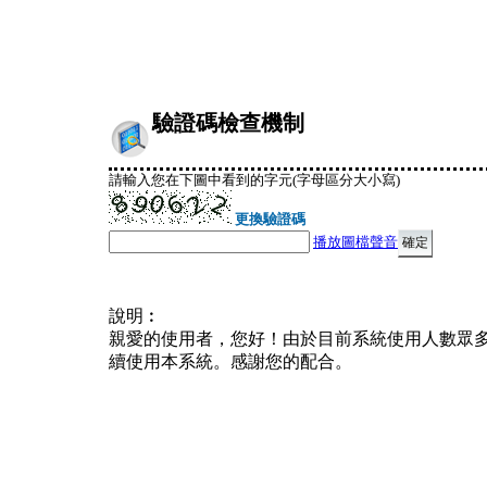
驗證碼檢查機制
請輸入您在下圖中看到的字元(字母區分大小寫)
更換驗證碼
播放圖檔聲音
說明︰
親愛的使用者，您好！由於目前系統使用人數眾
續使用本系統。感謝您的配合。