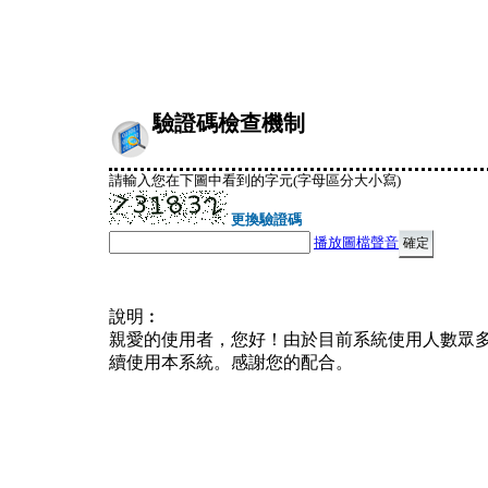
驗證碼檢查機制
請輸入您在下圖中看到的字元(字母區分大小寫)
更換驗證碼
播放圖檔聲音
說明︰
親愛的使用者，您好！由於目前系統使用人數眾
續使用本系統。感謝您的配合。