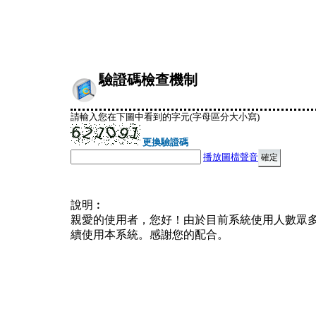
驗證碼檢查機制
請輸入您在下圖中看到的字元(字母區分大小寫)
更換驗證碼
播放圖檔聲音
說明︰
親愛的使用者，您好！由於目前系統使用人數眾
續使用本系統。感謝您的配合。