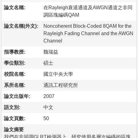
論文名稱:
在Rayleigh衰退通道及AWGN通道之非同
調區塊編碼QAM
論文名稱(外文):
Noncoherent Block-Coded 8QAM for the
Rayleigh Fading Channel and the AWGN
Channel
指導教授:
魏瑞益
學位類別:
碩士
校院名稱:
國立中央大學
系所名稱:
通訊工程研究所
論文出版年:
2007
語文別:
中文
論文頁數:
50
論文摘要
我們在非同調GLRT檢測器上，研究使用多層次編碼的區塊