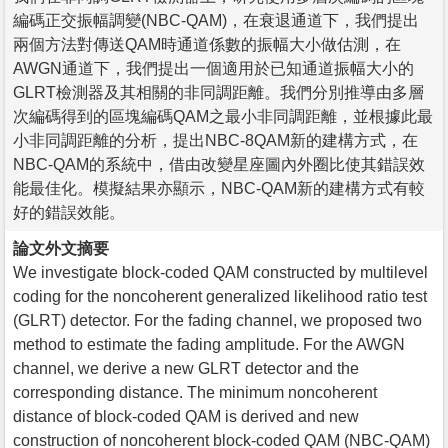
編碼正交振幅調變(NBC-QAM)，在衰退通道下，我們提出
兩個方法對傳送QAM時通道係數的振幅大小做估測，在
AWGN通道下，我們提出一個適用於已知通道振幅大小的
GLRT檢測器及其相關的非同調距離。我們分別推導由多層
次編碼得到的區塊編碼QAM之最小非同調距離，並根據此最
小非同調距離的分析，提出NBC-8QAM新的建構方式，在
NBC-QAM的系統中，借由改變星座圖內外圈比使其錯誤效
能最佳化。模擬結果亦顯示，NBC-QAM新的建構方式有較
好的錯誤效能。
論文外文摘要
We investigate block-coded QAM constructed by multilevel
coding for the noncoherent generalized likelihood ratio test
(GLRT) detector. For the fading channel, we proposed two
method to estimate the fading amplitude. For the AWGN
channel, we derive a new GLRT detector and the
corresponding distance. The minimum noncoherent
distance of block-coded QAM is derived and new
construction of noncoherent block-coded QAM (NBC-QAM)