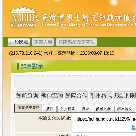
跳
臺
到
灣
主
博
要
碩
內
士
容
論
文
(216.73.216.241) 您好！臺灣時間：2026/08/07 18:19
加
值
:::
詳目顯示
系
統
論文基本資料
摘要
外文摘要
目次
參考文獻
紙本論文
本論文永久網址
: