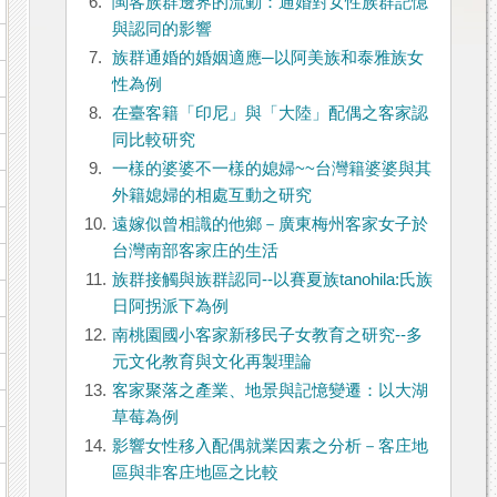
6.
閩客族群邊界的流動：通婚對女性族群記憶
與認同的影響
7.
族群通婚的婚姻適應─以阿美族和泰雅族女
性為例
8.
在臺客籍「印尼」與「大陸」配偶之客家認
同比較研究
9.
一樣的婆婆不一樣的媳婦~~台灣籍婆婆與其
外籍媳婦的相處互動之研究
10.
遠嫁似曾相識的他鄉－廣東梅州客家女子於
台灣南部客家庄的生活
11.
族群接觸與族群認同--以賽夏族tanohila:氏族
日阿拐派下為例
12.
南桃園國小客家新移民子女教育之研究--多
元文化教育與文化再製理論
13.
客家聚落之產業、地景與記憶變遷：以大湖
草莓為例
14.
影響女性移入配偶就業因素之分析－客庄地
區與非客庄地區之比較