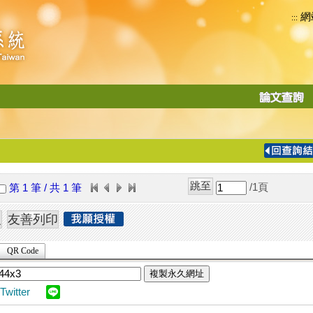
網
:::
功
能
切
換
導
覽
/1
頁
第 1 筆 / 共 1 筆
列
QR Code
複製永久網址
Twitter