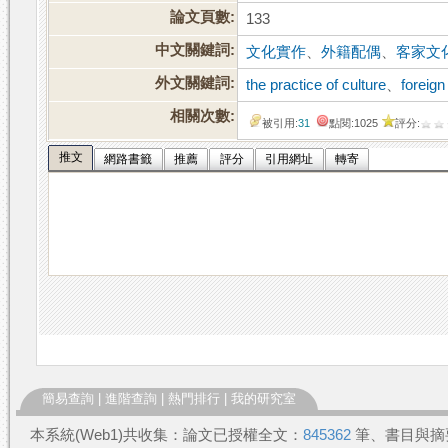
論文頁數:
133
中文關鍵詞:
文化實作
、
外籍配偶
、
客家文
外文關鍵詞:
the practice of culture
、
foreig
相關次數:
被引用:
31
點閱:1025
評分:
推文
網路書籤
推薦
評分
引用網址
轉寄
簡易查詢
|
進階查詢
|
熱門排行
|
我的研究室
本系統(Web1)共收集：論文已授權全文：
845362
筆、書目與摘