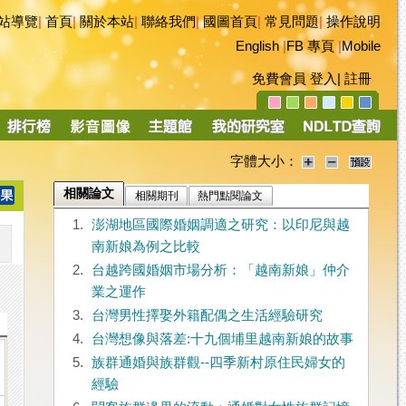
站導覽
|
首頁
|
關於本站
|
聯絡我們
|
國圖首頁
|
常見問題
|
操作說明
English
|
FB 專頁
|
Mobile
免費會員
登入
|
註冊
字體大小：
相關論文
相關期刊
熱門點閱論文
1.
澎湖地區國際婚姻調適之研究：以印尼與越
南新娘為例之比較
2.
台越跨國婚姻市場分析：「越南新娘」仲介
業之運作
3.
台灣男性擇娶外籍配偶之生活經驗研究
4.
台灣想像與落差:十九個埔里越南新娘的故事
5.
族群通婚與族群觀--四季新村原住民婦女的
經驗