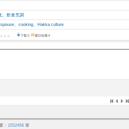
化
、
飲食烹調
n spouse
、
cooking
、
Hakka culture
下載:0
書目收藏:6
要：
1552456
筆