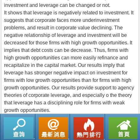
investment and leverage can be changed or not.
It shows that leverage is negatively related to investment. It
suggests that corporate faces more underinvestment
problems, and result in corporate value declining. The
negative relationship of leverage and investment will be
decreased for those firms with high growth opportunities. It
implies that debt costs can be decrease. Thus, firms with
high growth opportunities can more easily refinance and
recapitalize in the capital market. Our results imply that
leverage has stronger negative impact on investment for
firms with low growth opportunities than for firms with high
growth opportunities. Our results provide support to agency
theories of corporate leverage, and especially o the theory
that leverage has a disciplining role for firms with weak
growth opportunities.
返回列表