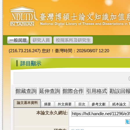
跳
臺
到
灣
主
博
要
碩
內
士
容
論
文
(216.73.216.247) 您好！臺灣時間：2026/08/07 12:20
加
值
:::
詳目顯示
系
統
論文基本資料
摘要
外文摘要
目次
參考文獻
紙本論文
本論文永久網址
: