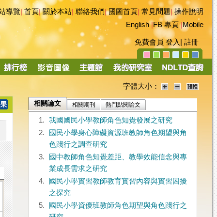
站導覽
|
首頁
|
關於本站
|
聯絡我們
|
國圖首頁
|
常見問題
|
操作說明
English
|
FB 專頁
|
Mobile
免費會員
登入
|
註冊
字體大小：
相關論文
相關期刊
熱門點閱論文
1.
我國國民小學教師角色知覺發展之研究
2.
國民小學身心障礙資源班教師角色期望與角
色踐行之調查研究
3.
國中教師角色知覺差距、教學效能信念與專
業成長需求之研究
4.
國民小學實習教師教育實習內容與實習困擾
之探究
5.
國民小學資優班教師角色期望與角色踐行之