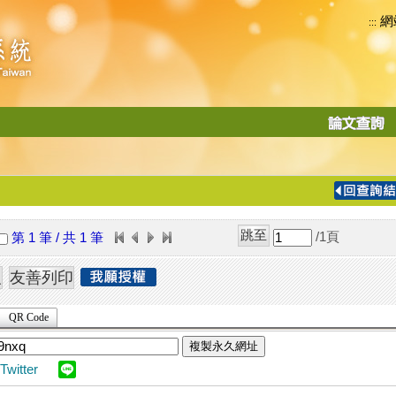
網
:::
功
能
切
換
導
覽
/1
頁
第 1 筆 / 共 1 筆
列
QR Code
複製永久網址
Twitter