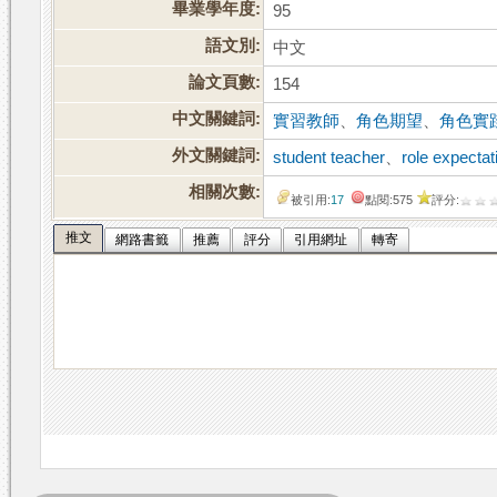
畢業學年度:
95
語文別:
中文
論文頁數:
154
中文關鍵詞:
實習教師
、
角色期望
、
角色實
外文關鍵詞:
student teacher
、
role expectat
相關次數:
被引用:
17
點閱:575
評分:
推文
網路書籤
推薦
評分
引用網址
轉寄