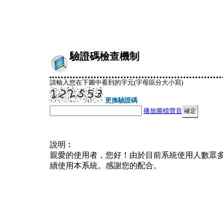
驗證碼檢查機制
請輸入您在下圖中看到的字元(字母區分大小寫)
更換驗證碼
播放圖檔聲音
說明︰
親愛的使用者，您好！由於目前系統使用人數眾
續使用本系統。感謝您的配合。