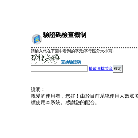
驗證碼檢查機制
請輸入您在下圖中看到的字元(字母區分大小寫)
更換驗證碼
播放圖檔聲音
說明︰
親愛的使用者，您好！由於目前系統使用人數眾
續使用本系統。感謝您的配合。