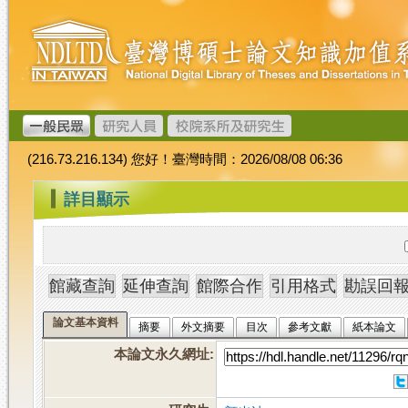
跳
臺
到
灣
主
博
要
碩
內
士
容
論
文
(216.73.216.134) 您好！臺灣時間：2026/08/08 06:36
加
值
:::
詳目顯示
系
統
論文基本資料
摘要
外文摘要
目次
參考文獻
紙本論文
本論文永久網址
: