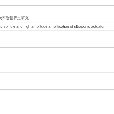
大率變幅桿之研究
c spindle and high amplitude amplification of ultrasonic actuator