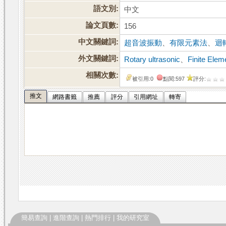
語文別:
中文
論文頁數:
156
中文關鍵詞:
超音波振動
、
有限元素法
、
迴
外文關鍵詞:
Rotary ultrasonic
、
Finite Ele
相關次數:
被引用:0
點閱:597
評分:
推文
網路書籤
推薦
評分
引用網址
轉寄
簡易查詢
|
進階查詢
|
熱門排行
|
我的研究室