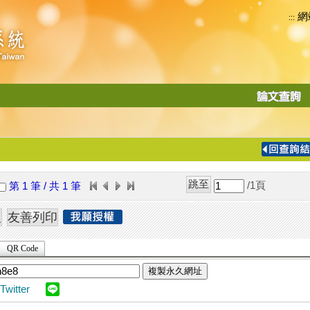
網
:::
功
能
切
換
導
覽
/1
頁
第 1 筆 / 共 1 筆
列
QR Code
複製永久網址
Twitter