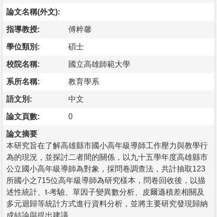
論文名稱(外文):
指導教授:
傅粹馨
學位類別:
碩士
校院名稱:
國立高雄師範大學
系所名稱:
教育學系
語文別:
中文
論文頁數:
0
論文摘要
本研究旨在了解高雄縣市國小高年級導師工作壓力與教學行
為的現況，並探討二者間的關係，以九十五學年度高雄縣市
公立國小高年級導師為對象，採問卷調查法，共計抽取123
所國小之715位高年級導師為研究樣本，問卷回收後，以描
述性統計、t-考驗、單因子變異數分析、皮爾遜積差相關及
多元迴歸等統計方式進行資料分析，並將主要研究發現歸納
成結論與提出建議。