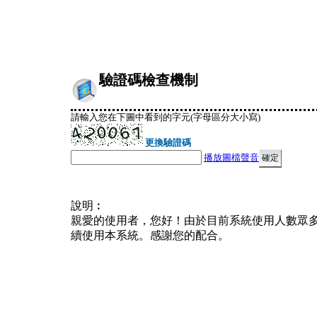
驗證碼檢查機制
請輸入您在下圖中看到的字元(字母區分大小寫)
更換驗證碼
播放圖檔聲音
說明︰
親愛的使用者，您好！由於目前系統使用人數眾
續使用本系統。感謝您的配合。