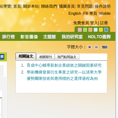
站導覽
|
首頁
|
關於本站
|
聯絡我們
|
國圖首頁
|
常見問題
|
操作說明
English
|
FB 專頁
|
Mobile
免費會員
登入
|
註冊
字體大小：
相關論文
相關期刊
熱門點閱論文
1.
育成中心輔導新創企業績效之關鍵因素研究
2.
學術機構發展衍生事業之研究—以清華大學
優勢團隊技術與應用標的之選擇過程為例