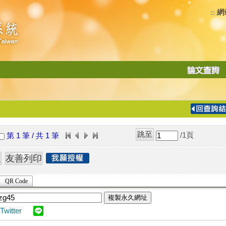
網
:::
功
能
切
換
導
覽
/1
頁
第 1 筆 / 共 1 筆
列
QR Code
複製永久網址
Twitter