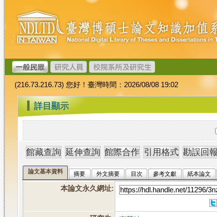
跳
臺
到
灣
主
博
要
碩
內
士
容
論
文
(216.73.216.73) 您好！臺灣時間：2026/08/08 19:02
加
值
:::
詳目顯示
系
統
論文基本資料
摘要
外文摘要
目次
參考文獻
紙本論文
本論文永久網址
: