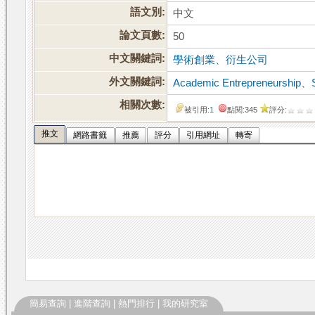
語文別:
中文
論文頁數:
50
中文關鍵詞:
學術創業
、
衍生公司
外文關鍵詞:
Academic Entrepreneurship
、
相關次數:
被引用:
1
點閱:345
評分:
推文
網路書籤
推薦
評分
引用網址
轉寄
簡易查詢
|
進階查詢
|
熱門排行
|
我的研究室