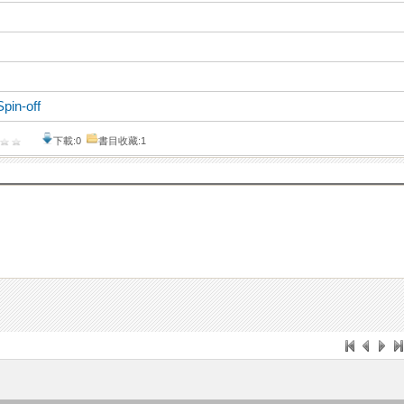
Spin-off
下載:0
書目收藏:1