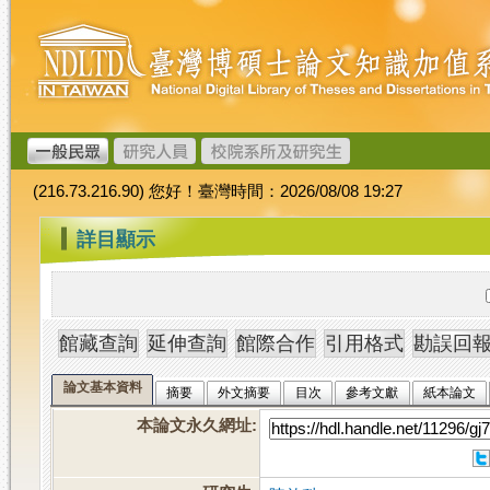
跳
臺
到
灣
主
博
要
碩
內
士
容
論
文
(216.73.216.90) 您好！臺灣時間：2026/08/08 19:27
加
值
:::
詳目顯示
系
統
論文基本資料
摘要
外文摘要
目次
參考文獻
紙本論文
本論文永久網址
: