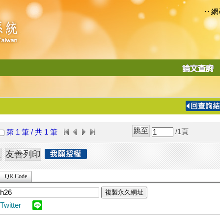
網
:::
功
能
切
換
導
覽
/1
頁
第 1 筆 / 共 1 筆
列
QR Code
複製永久網址
Twitter