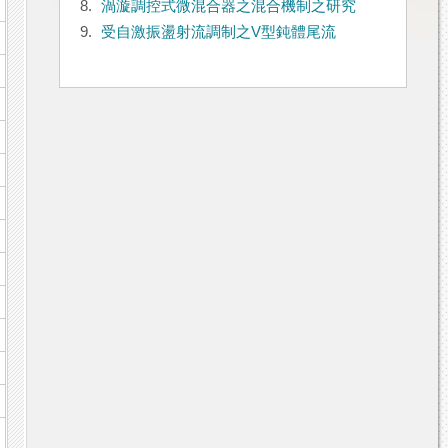
8.
渦漩調控式微混合器之混合機制之研究
9.
受自激振盪射流調制之V型鈍體尾流