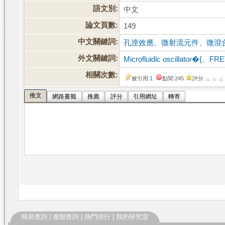
語文別:
中文
論文頁數:
149
中文關鍵詞:
孔逹效應
、
微射流元件
、
微混
外文關鍵詞:
Microfluidic oscillator�{
、
FRE
相關次數:
被引用:
1
點閱:245
評分:
推文
網路書籤
推薦
評分
引用網址
轉寄
簡易查詢
|
進階查詢
|
熱門排行
|
我的研究室