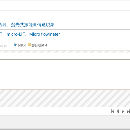
合器
、
螢光共振能量傳遞現象
T
、
micro-LIF
、
Micro flowmeter
下載:0
書目收藏:4