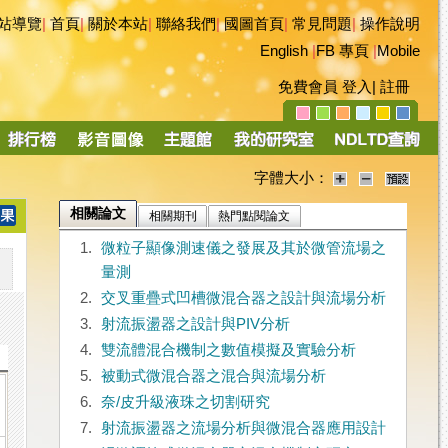
站導覽
|
首頁
|
關於本站
|
聯絡我們
|
國圖首頁
|
常見問題
|
操作說明
English
|
FB 專頁
|
Mobile
免費會員
登入
|
註冊
字體大小：
相關論文
相關期刊
熱門點閱論文
1.
微粒子顯像測速儀之發展及其於微管流場之
量測
2.
交叉重疊式凹槽微混合器之設計與流場分析
3.
射流振盪器之設計與PIV分析
4.
雙流體混合機制之數值模擬及實驗分析
5.
被動式微混合器之混合與流場分析
6.
奈/皮升級液珠之切割研究
7.
射流振盪器之流場分析與微混合器應用設計