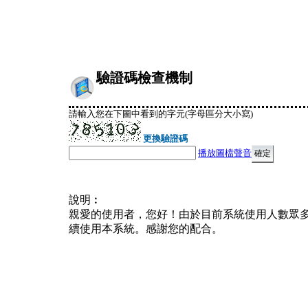
驗證碼檢查機制
請輸入您在下圖中看到的字元(字母區分大小寫)
更換驗證碼
播放圖檔聲音
說明︰
親愛的使用者，您好！由於目前系統使用人數眾
續使用本系統。感謝您的配合。