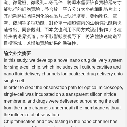
道、微電極、微吸孔…等元件，將原本需要許多實驗器材才
能執行的細胞實驗，整合於一平方公分大小的細胞晶片上；
其能夠將細胞陣列化的在晶片上執行培養、藥物輸送、電
擊、觀測等多種功能，對於單一細胞體內的生物資訊能夠快
速輸出、同步觀測。而本文也利用不同方式設計製作了各種
特殊的邊界流道，在不影響觀察視野下，將液體快速輸送至
目標區域，以增加實驗結果的準確性。
論文外文摘要
In this study, we develop a novel nano drug delivery system
for single-cell chip, which includes cell culture cavities and
nano fluid delivery channels for localized drug delivery onto
single cell.
In order to clear the observation path for optical microscope,
single-cell was incubated on a transparent silicon nitride
membrane, and drugs were delivered surrounding the cell
from the nano channels underneath the membrane without
the influence of observation.
Chip fabrication and flow testing in the nano channel has