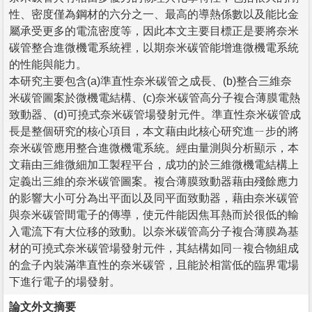
性、密度僅為鋼材的六分之一、最高的導熱係數以及能比金
屬承受更多的電流密度等，因此本文主要目標正是要將奈米
碳管整合進微機電系統裡，以期奈米碳管能增進微機電系統
的性能與能力。
本研究主要包含(a)準直性奈米碳管之成長、(b)整合三維奈
米碳管圖案於微機電結構、(c)奈米碳管高分子複合薄膜電熱
致動器、(d)可撓式奈米碳管場發射元件。準直性奈米碳管成
長是整個研究的核心項目，本文藉由此核心研究進ㄧ步的將
奈米碳管應用整合進微機電系統。經由量測與分析顯示，本
文藉由三維微細加工製程平台，成功的於三維微機電結構上
定義出三維的奈米碳管圖案。複合薄膜致動器藉由殘餘應力
的影響大小可分為出平面以及同平面致動器，藉由奈米碳管
與奈米碳管間電子的傳導，使元件能因焦耳熱而於很低的輸
入電流下有大位移的致動。以奈米碳管高分子複合薄膜為基
材的可撓式奈米碳管場發射元件，其結構如同ㄧ複合物組成
的盒子內裝滿準直性的奈米碳管，且能於相當低的臨界電場
下進行電子的場發射。
論文外文摘要