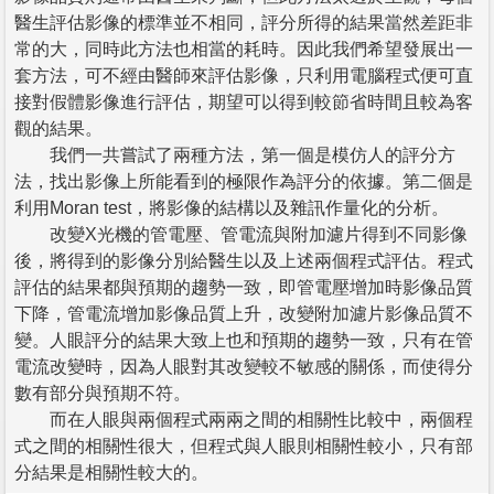
醫生評估影像的標準並不相同，評分所得的結果當然差距非
常的大，同時此方法也相當的耗時。因此我們希望發展出一
套方法，可不經由醫師來評估影像，只利用電腦程式便可直
接對假體影像進行評估，期望可以得到較節省時間且較為客
觀的結果。
我們一共嘗試了兩種方法，第一個是模仿人的評分方
法，找出影像上所能看到的極限作為評分的依據。第二個是
利用Moran test，將影像的結構以及雜訊作量化的分析。
改變X光機的管電壓、管電流與附加濾片得到不同影像
後，將得到的影像分別給醫生以及上述兩個程式評估。程式
評估的結果都與預期的趨勢一致，即管電壓增加時影像品質
下降，管電流增加影像品質上升，改變附加濾片影像品質不
變。人眼評分的結果大致上也和預期的趨勢一致，只有在管
電流改變時，因為人眼對其改變較不敏感的關係，而使得分
數有部分與預期不符。
而在人眼與兩個程式兩兩之間的相關性比較中，兩個程
式之間的相關性很大，但程式與人眼則相關性較小，只有部
分結果是相關性較大的。