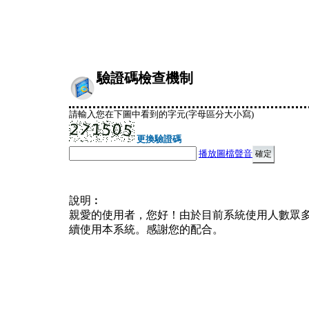
驗證碼檢查機制
請輸入您在下圖中看到的字元(字母區分大小寫)
更換驗證碼
播放圖檔聲音
說明︰
親愛的使用者，您好！由於目前系統使用人數眾
續使用本系統。感謝您的配合。