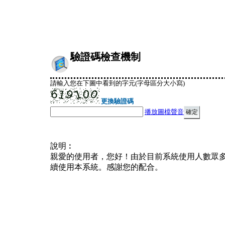
驗證碼檢查機制
請輸入您在下圖中看到的字元(字母區分大小寫)
更換驗證碼
播放圖檔聲音
說明︰
親愛的使用者，您好！由於目前系統使用人數眾
續使用本系統。感謝您的配合。