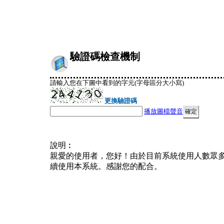
驗證碼檢查機制
請輸入您在下圖中看到的字元(字母區分大小寫)
更換驗證碼
播放圖檔聲音
說明︰
親愛的使用者，您好！由於目前系統使用人數眾
續使用本系統。感謝您的配合。