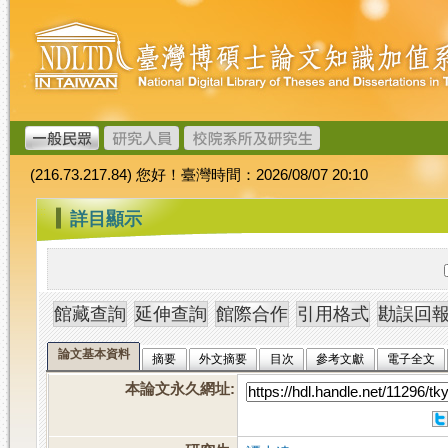
跳
臺
到
灣
主
博
要
碩
內
士
容
論
文
(216.73.217.84) 您好！臺灣時間：2026/08/07 20:10
加
值
:::
詳目顯示
系
統
論文基本資料
摘要
外文摘要
目次
參考文獻
電子全文
本論文永久網址
: