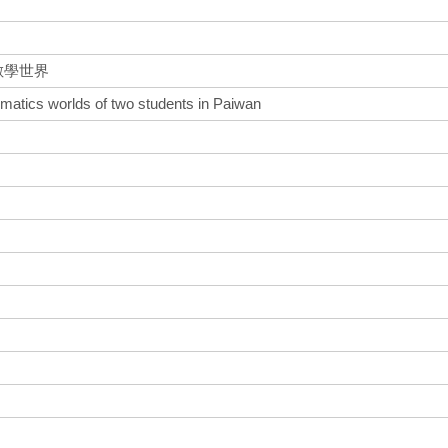
數學世界
atics worlds of two students in Paiwan