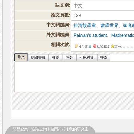
語文別:
中文
論文頁數:
139
中文關鍵詞:
排灣族學童
、
數學世界
、
家庭
外文關鍵詞:
Paiwan’s student
、
Mathematic
相關次數:
被引用:
8
點閱:527
評分:
推文
網路書籤
推薦
評分
引用網址
轉寄
簡易查詢
|
進階查詢
|
熱門排行
|
我的研究室