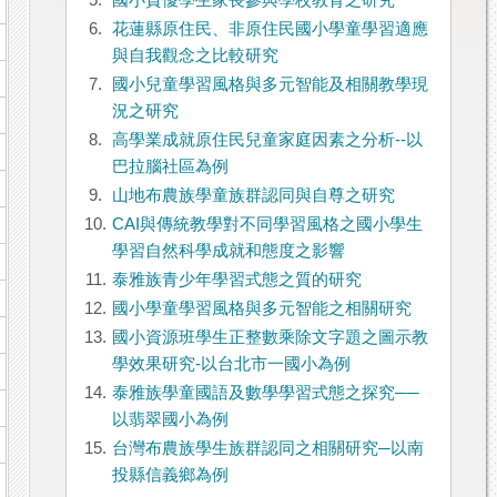
5.
國小資優學生家長參與學校教育之研究
6.
花蓮縣原住民、非原住民國小學童學習適應
與自我觀念之比較研究
7.
國小兒童學習風格與多元智能及相關教學現
況之研究
8.
高學業成就原住民兒童家庭因素之分析--以
巴拉腦社區為例
9.
山地布農族學童族群認同與自尊之研究
10.
CAI與傳統教學對不同學習風格之國小學生
學習自然科學成就和態度之影響
11.
泰雅族青少年學習式態之質的研究
12.
國小學童學習風格與多元智能之相關研究
13.
國小資源班學生正整數乘除文字題之圖示教
學效果研究-以台北市一國小為例
14.
泰雅族學童國語及數學學習式態之探究──
以翡翠國小為例
15.
台灣布農族學生族群認同之相關研究─以南
投縣信義鄉為例