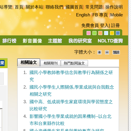
站導覽
|
首頁
|
關於本站
|
聯絡我們
|
國圖首頁
|
常見問題
|
操作說明
English
|
FB 專頁
|
Mobile
免費會員
登入
|
註冊
字體大小：
相關論文
相關期刊
熱門點閱論文
1.
國民小學教師教學信念與教學行為關係之研
究
2.
國民小學學生人際關係,學業成就與自我觀念
相關之研究
3.
國中高、低成就學生家庭環境與學習態度之
比較研究
4.
影響國小學生學業成就的因果機制--以台北
市和台東縣作比較