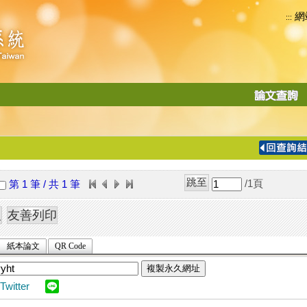
網
:::
功
能
切
換
導
覽
/1
頁
第 1 筆 / 共 1 筆
列
紙本論文
QR Code
複製永久網址
Twitter