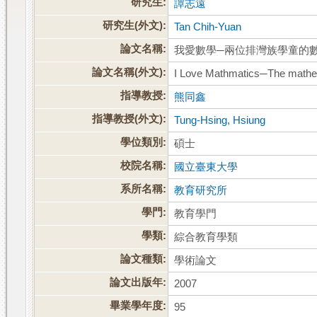
研究生:
譚志遠
研究生(外文):
Tan Chih-Yuan
論文名稱:
我愛數學─兩位排灣族學童的
論文名稱(外文):
I Love Mathmatics─The mathem
指導教授:
熊同鑫
指導教授(外文):
Tung-Hsing, Hsiung
學位類別:
碩士
校院名稱:
國立臺東大學
系所名稱:
教育研究所
學門:
教育學門
學類:
綜合教育學類
論文種類:
學術論文
論文出版年:
2007
畢業學年度:
95