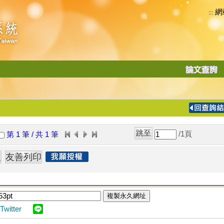
網
:::
功
能
切
換
導
覽
/1
頁
第 1 筆 / 共 1 筆
列
複製永久網址
Twitter