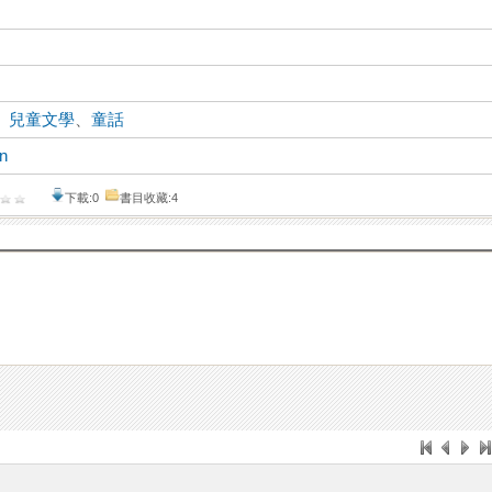
、
兒童文學
、
童話
en
下載:0
書目收藏:4