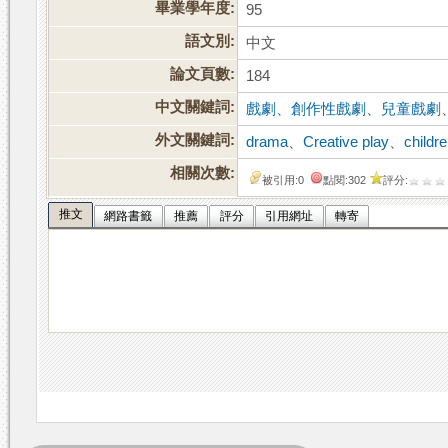
畢業學年度:
95
語文別:
中文
論文頁數:
184
中文關鍵詞:
戲劇
、
創作性戲劇
、
兒童戲劇
外文關鍵詞:
drama
、
Creative play
、
childr
相關次數:
被引用:0
點閱:302
評分:
推文
網路書籤
推薦
評分
引用網址
轉寄