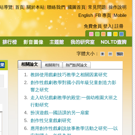
站導覽
|
首頁
|
關於本站
|
聯絡我們
|
國圖首頁
|
常見問題
|
操作說明
English
|
FB 專頁
|
Mobile
免費會員
登入
|
註冊
字體大小：
相關論文
相關期刊
熱門點閱論文
1.
教師使用戲劇技巧教學之相關因素研究
2.
創作性戲劇教學對國小四年級兒童創造力影
響之研究
3.
走入幼兒戲劇教學的殿堂:一個幼稚園大班之
行動研究
4.
扮演遊戲---國語課的另一扇窗
5.
創作性兒童戲劇研究
6.
應用創作性戲劇說故事教學活動之研究----以