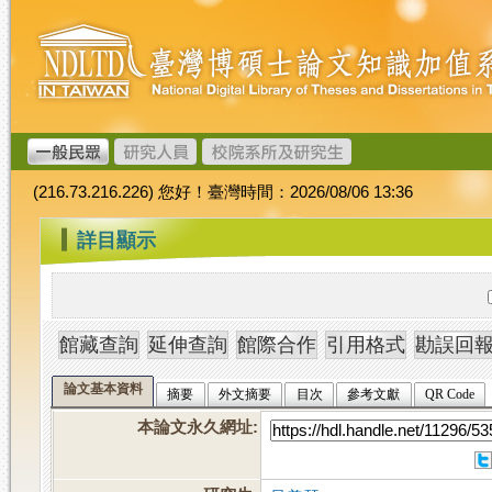
跳
臺
到
灣
主
博
要
碩
內
士
容
論
文
(216.73.216.226) 您好！臺灣時間：2026/08/06 13:36
加
值
:::
詳目顯示
系
統
論文基本資料
摘要
外文摘要
目次
參考文獻
QR Code
本論文永久網址
: