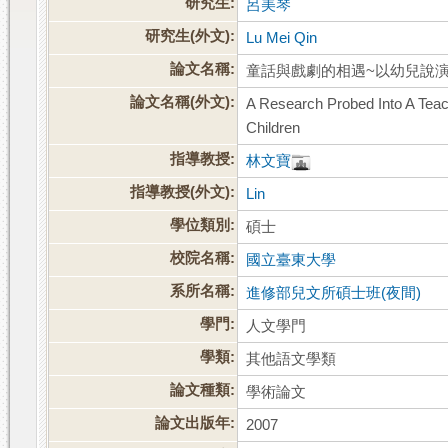
研究生:
呂美琴
研究生(外文):
Lu Mei Qin
論文名稱:
童話與戲劇的相遇~以幼兒說
論文名稱(外文):
A Research Probed Into A Tea
Children
指導教授:
林文寶
指導教授(外文):
Lin
學位類別:
碩士
校院名稱:
國立臺東大學
系所名稱:
進修部兒文所碩士班(夜間)
學門:
人文學門
學類:
其他語文學類
論文種類:
學術論文
論文出版年:
2007