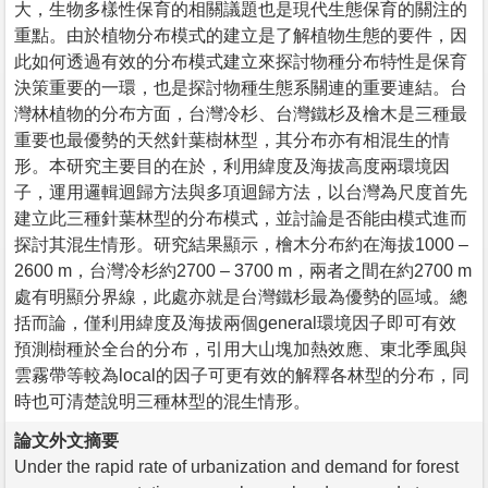
大，生物多樣性保育的相關議題也是現代生態保育的關注的
重點。由於植物分布模式的建立是了解植物生態的要件，因
此如何透過有效的分布模式建立來探討物種分布特性是保育
決策重要的一環，也是探討物種生態系關連的重要連結。台
灣林植物的分布方面，台灣冷杉、台灣鐵杉及檜木是三種最
重要也最優勢的天然針葉樹林型，其分布亦有相混生的情
形。本研究主要目的在於，利用緯度及海拔高度兩環境因
子，運用邏輯迴歸方法與多項迴歸方法，以台灣為尺度首先
建立此三種針葉林型的分布模式，並討論是否能由模式進而
探討其混生情形。研究結果顯示，檜木分布約在海拔1000 –
2600 m，台灣冷杉約2700 – 3700 m，兩者之間在約2700 m
處有明顯分界線，此處亦就是台灣鐵杉最為優勢的區域。總
括而論，僅利用緯度及海拔兩個general環境因子即可有效
預測樹種於全台的分布，引用大山塊加熱效應、東北季風與
雲霧帶等較為local的因子可更有效的解釋各林型的分布，同
時也可清楚說明三種林型的混生情形。
論文外文摘要
Under the rapid rate of urbanization and demand for forest