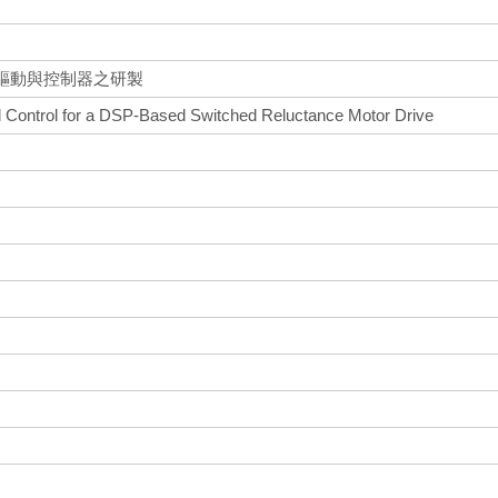
驅動與控制器之研製
 Control for a DSP-Based Switched Reluctance Motor Drive