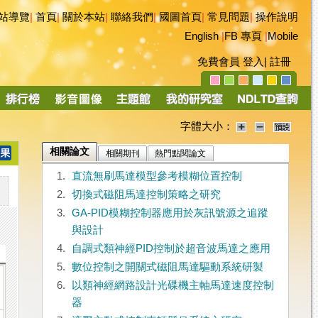
站導覽
|
首頁
|
關於本站
|
聯絡我們
|
國圖首頁
|
常見問題
|
操作說明
English
|
FB 專頁
|
Mobile
免費會員
登入
|
註冊
字體大小：
相關論文
相關期刊
熱門點閱論文
1.
直流無刷馬達模型參考模糊位置控制
2.
切換式磁阻馬達控制策略之研究
3.
GA-PID模糊控制器應用於灰訊號源之追蹤
與設計
4.
自調式類神經PID控制於超音波馬達之應用
5.
數位控制之開關式磁阻馬達驅動系統研製
6.
以類神經網路設計光碟機主軸馬達速度控制
器