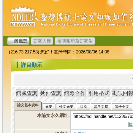
跳
臺
到
灣
主
博
要
碩
內
士
容
論
文
(216.73.217.58) 您好！臺灣時間：2026/08/06 14:08
加
值
:::
詳目顯示
系
統
論文基本資料
摘要
外文摘要
目次
參考文獻
電子全文
本論文永久網址
: