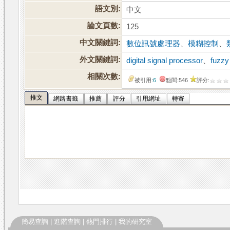
語文別:
中文
論文頁數:
125
中文關鍵詞:
數位訊號處理器
、
模糊控制
、
外文關鍵詞:
digital signal processor
、
fuzzy
相關次數:
被引用:
6
點閱:546
評分:
推文
網路書籤
推薦
評分
引用網址
轉寄
簡易查詢
|
進階查詢
|
熱門排行
|
我的研究室