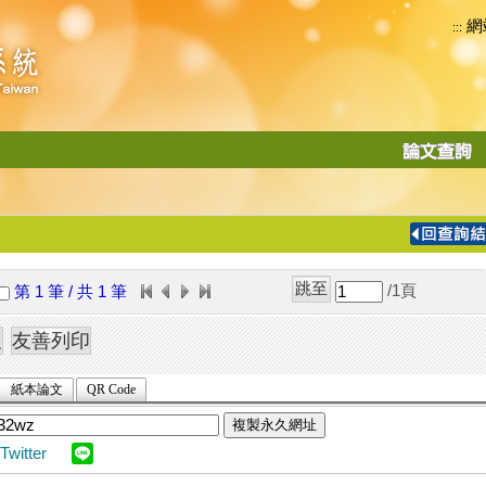
網
:::
功
能
切
換
導
覽
/1
頁
第 1 筆 / 共 1 筆
列
紙本論文
QR Code
複製永久網址
Twitter