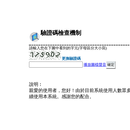
驗證碼檢查機制
請輸入您在下圖中看到的字元(字母區分大小寫)
更換驗證碼
播放圖檔聲音
說明︰
親愛的使用者，您好！由於目前系統使用人數眾
續使用本系統。感謝您的配合。