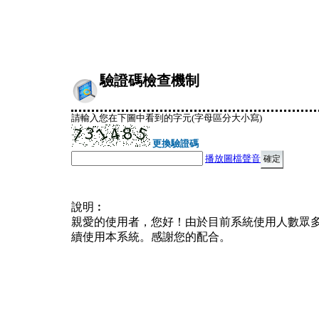
驗證碼檢查機制
請輸入您在下圖中看到的字元(字母區分大小寫)
更換驗證碼
播放圖檔聲音
說明︰
親愛的使用者，您好！由於目前系統使用人數眾
續使用本系統。感謝您的配合。