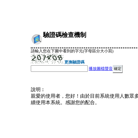
驗證碼檢查機制
請輸入您在下圖中看到的字元(字母區分大小寫)
更換驗證碼
播放圖檔聲音
說明︰
親愛的使用者，您好！由於目前系統使用人數眾
續使用本系統。感謝您的配合。