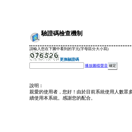
驗證碼檢查機制
請輸入您在下圖中看到的字元(字母區分大小寫)
更換驗證碼
播放圖檔聲音
說明︰
親愛的使用者，您好！由於目前系統使用人數眾
續使用本系統。感謝您的配合。