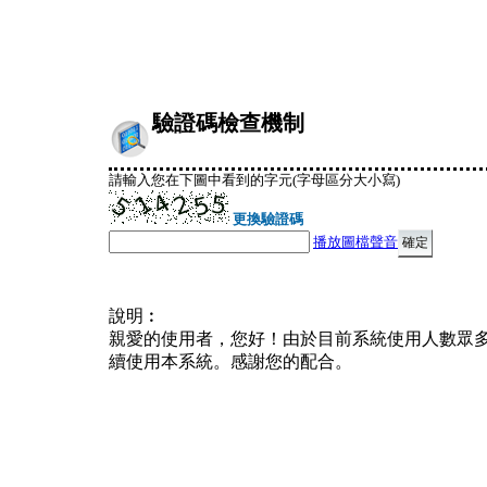
驗證碼檢查機制
請輸入您在下圖中看到的字元(字母區分大小寫)
更換驗證碼
播放圖檔聲音
說明︰
親愛的使用者，您好！由於目前系統使用人數眾
續使用本系統。感謝您的配合。