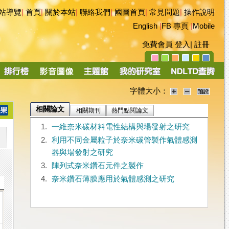
站導覽
|
首頁
|
關於本站
|
聯絡我們
|
國圖首頁
|
常見問題
|
操作說明
English
|
FB 專頁
|
Mobile
免費會員
登入
|
註冊
字體大小：
相關論文
相關期刊
熱門點閱論文
1.
一維奈米碳材料電性結構與場發射之研究
2.
利用不同金屬粒子於奈米碳管製作氣體感測
器與場發射之研究
3.
陣列式奈米鑽石元件之製作
4.
奈米鑽石薄膜應用於氣體感測之研究