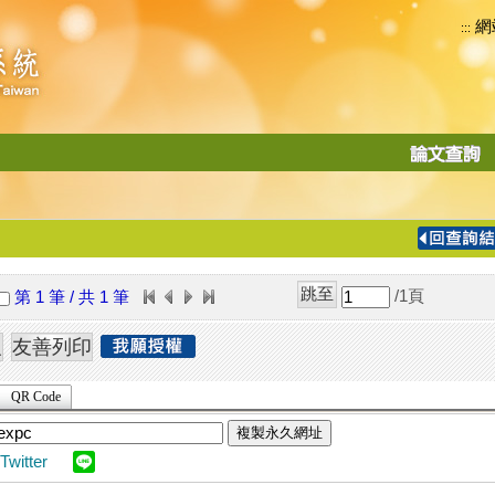
網
:::
功
能
切
換
導
覽
/1
頁
第 1 筆 / 共 1 筆
列
QR Code
複製永久網址
Twitter