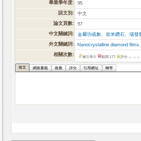
畢業學年度:
95
語文別:
中文
論文頁數:
97
中文關鍵詞:
金屬功函數
、
奈米鑽石
、
場發
外文關鍵詞:
Nanocrystalline diamond films
相關次數:
被引用:0
點閱:177
評分:
推文
網路書籤
推薦
評分
引用網址
轉寄