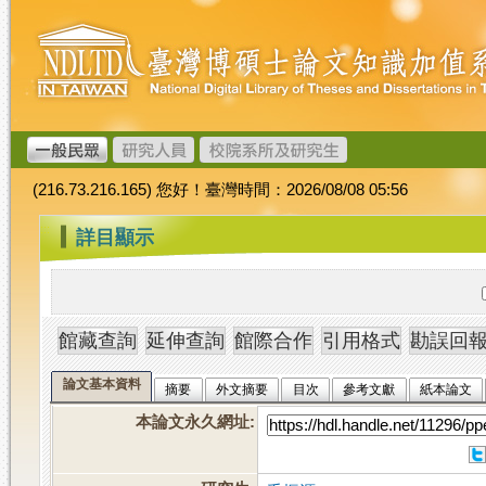
跳
臺
到
灣
主
博
要
碩
內
士
容
論
文
(216.73.216.165) 您好！臺灣時間：2026/08/08 05:56
加
值
:::
詳目顯示
系
統
論文基本資料
摘要
外文摘要
目次
參考文獻
紙本論文
本論文永久網址
: