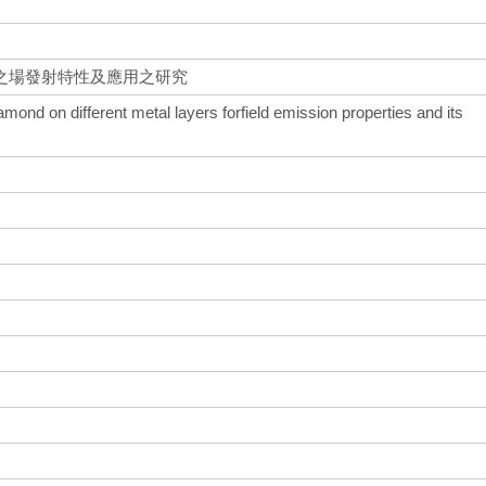
之場發射特性及應用之研究
amond on different metal layers forfield emission properties and its