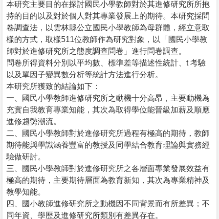
本研究主要目的在探討國民小學教師對於其進修研究所所抱
持的目的以及對於個人對其專業發展上的期待。本研究採問
卷調查法，以雲林縣公立國民小學教師為母群體，經立意取
樣的方式，取樣511位教師作為研究對象，以「國民小學教
師對於進修研究所之態度調查問卷」進行問卷調查。
問卷所得資料分別以平均數、標準差等描述性統計、t 考驗
以及單因子變異數分析等統計方法進行分析。
本研究所獲致的結論如下：
一、國民小學教師進修研究所之動機十分高昂，主要動機為
充實自我教育專業知能，其次為取得學位能晉級加薪及順應
進修趨勢潮流。
二、國民小學教師對於進修研究所過程有極高的期待，教師
期待能與學識涵養豐富的教授及同學結合教育理論與實務經
驗做研討。
三、國民小學教師對於進修研究所之各層面專業發展效益有
極高的期待，主要期待層面為教育新知，其次為專業精神及
教學知能。
四、國小教師進修研究所之動機因不同背景而有所差異；不
同年資、學歷及進修研究所類別有差異存在。