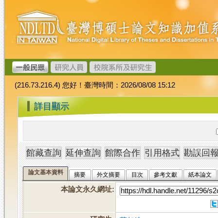
跳
臺
到
灣
主
博
要
碩
內
士
容
論
文
(216.73.216.4) 您好！臺灣時間：2026/08/08 15:12
加
值
:::
詳目顯示
系
統
論文基本資料
摘要
外文摘要
目次
參考文獻
紙本論文
本論文永久網址
: