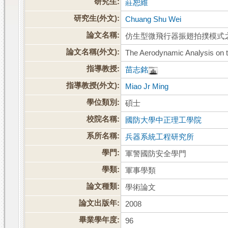
研究生:
莊恕維
研究生(外文):
Chuang Shu Wei
論文名稱:
仿生型微飛行器振翅拍撲模式
論文名稱(外文):
The Aerodynamic Analysis on t
指導教授:
苗志銘
指導教授(外文):
Miao Jr Ming
學位類別:
碩士
校院名稱:
國防大學中正理工學院
系所名稱:
兵器系統工程研究所
學門:
軍警國防安全學門
學類:
軍事學類
論文種類:
學術論文
論文出版年:
2008
畢業學年度:
96