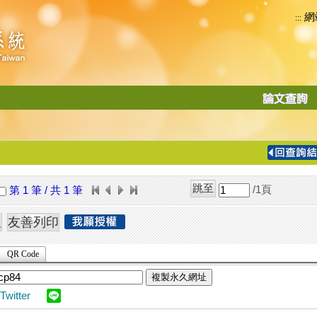
網
:::
功
能
切
換
導
覽
/1
頁
第 1 筆 / 共 1 筆
列
QR Code
複製永久網址
Twitter