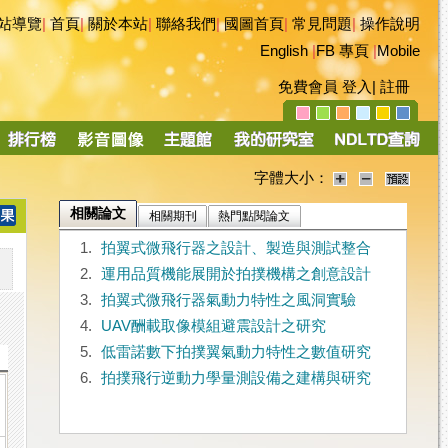
站導覽
|
首頁
|
關於本站
|
聯絡我們
|
國圖首頁
|
常見問題
|
操作說明
English
|
FB 專頁
|
Mobile
免費會員
登入
|
註冊
字體大小：
相關論文
相關期刊
熱門點閱論文
1.
拍翼式微飛行器之設計、製造與測試整合
2.
運用品質機能展開於拍撲機構之創意設計
3.
拍翼式微飛行器氣動力特性之風洞實驗
4.
UAV酬載取像模組避震設計之研究
5.
低雷諾數下拍撲翼氣動力特性之數值研究
6.
拍撲飛行逆動力學量測設備之建構與研究