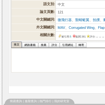
語文別:
中文
論文頁數:
121
中文關鍵詞:
微飛行器
、
類蜻蜓翼
、
拍撲
、
外文關鍵詞:
MAV
、
Corrugated Wing
、
Flap
相關次數:
被引用:
5
點閱:381
評分:
推文
網路書籤
推薦
評分
引用網址
轉寄
簡易查詢
|
進階查詢
|
熱門排行
|
我的研究室