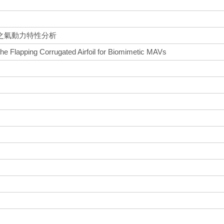
之氣動力特性分析
he Flapping Corrugated Airfoil for Biomimetic MAVs