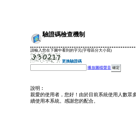
驗證碼檢查機制
請輸入您在下圖中看到的字元(字母區分大小寫)
更換驗證碼
播放圖檔聲音
說明︰
親愛的使用者，您好！由於目前系統使用人數眾
續使用本系統。感謝您的配合。