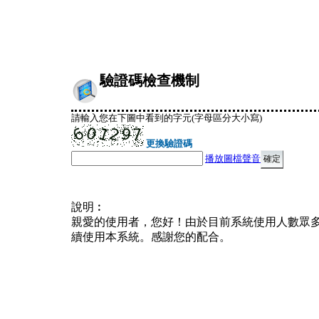
驗證碼檢查機制
請輸入您在下圖中看到的字元(字母區分大小寫)
更換驗證碼
播放圖檔聲音
說明︰
親愛的使用者，您好！由於目前系統使用人數眾
續使用本系統。感謝您的配合。