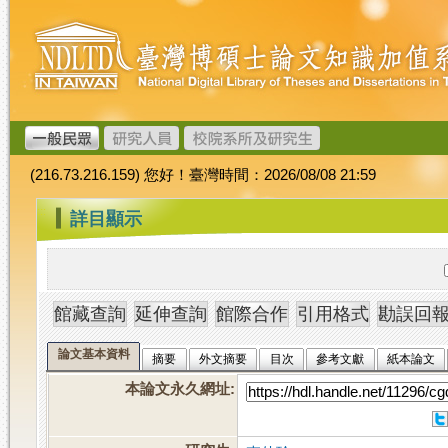
跳
臺
到
灣
主
博
要
碩
內
士
容
論
文
(216.73.216.159) 您好！臺灣時間：2026/08/08 21:59
加
值
:::
詳目顯示
系
統
論文基本資料
摘要
外文摘要
目次
參考文獻
紙本論文
本論文永久網址
: