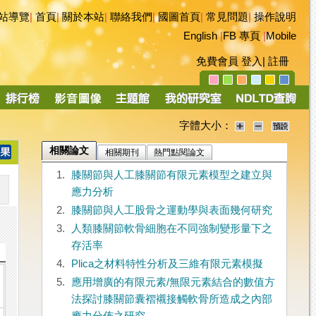
站導覽
|
首頁
|
關於本站
|
聯絡我們
|
國圖首頁
|
常見問題
|
操作說明
English
|
FB 專頁
|
Mobile
免費會員
登入
|
註冊
字體大小：
相關論文
相關期刊
熱門點閱論文
1.
膝關節與人工膝關節有限元素模型之建立與
應力分析
2.
膝關節與人工股骨之運動學與表面幾何研究
3.
人類膝關節軟骨細胞在不同強制變形量下之
存活率
4.
Plica之材料特性分析及三維有限元素模擬
5.
應用增廣的有限元素/無限元素結合的數值方
法探討膝關節囊褶襯接觸軟骨所造成之內部