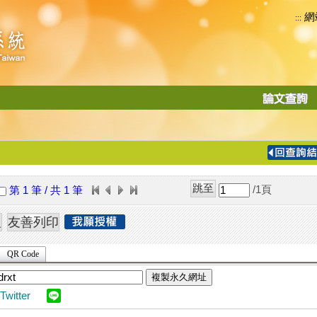
網
:::
功
能
切
換
導
覽
/1
頁
第 1 筆 / 共 1 筆
列
QR Code
複製永久網址
Twitter