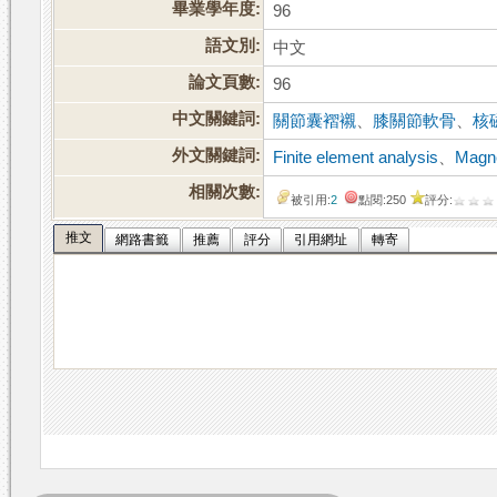
畢業學年度:
96
語文別:
中文
論文頁數:
96
中文關鍵詞:
關節囊褶襯
、
膝關節軟骨
、
核
外文關鍵詞:
Finite element analysis
、
Magne
相關次數:
被引用:
2
點閱:250
評分:
推文
網路書籤
推薦
評分
引用網址
轉寄