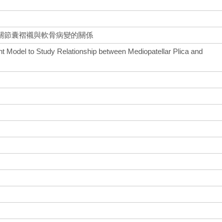
關節囊褶襯與軟骨病變的關係
t Model to Study Relationship between Mediopatellar Plica and