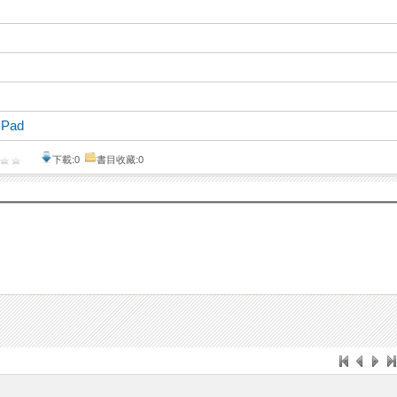
 Pad
下載:0
書目收藏:0