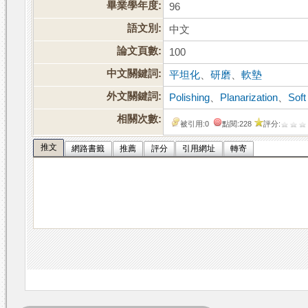
畢業學年度:
96
語文別:
中文
論文頁數:
100
中文關鍵詞:
平坦化
、
研磨
、
軟墊
外文關鍵詞:
Polishing
、
Planarization
、
Soft
相關次數:
被引用:0
點閱:228
評分:
推文
網路書籤
推薦
評分
引用網址
轉寄