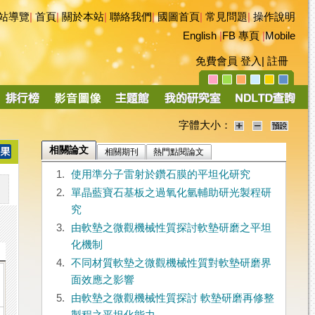
站導覽
|
首頁
|
關於本站
|
聯絡我們
|
國圖首頁
|
常見問題
|
操作說明
English
|
FB 專頁
|
Mobile
免費會員
登入
|
註冊
字體大小：
相關論文
相關期刊
熱門點閱論文
1.
使用準分子雷射於鑽石膜的平坦化研究
2.
單晶藍寶石基板之過氧化氫輔助研光製程研
究
3.
由軟墊之微觀機械性質探討軟墊研磨之平坦
化機制
4.
不同材質軟墊之微觀機械性質對軟墊研磨界
面效應之影響
5.
由軟墊之微觀機械性質探討 軟墊研磨再修整