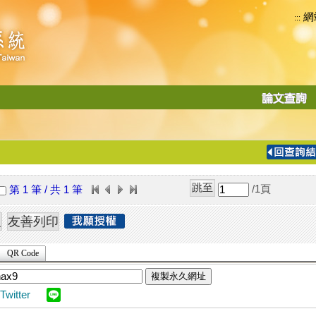
網
:::
功
能
切
換
導
覽
/1
頁
第 1 筆 / 共 1 筆
列
QR Code
複製永久網址
Twitter