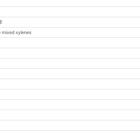
苯
he mixed xylenes