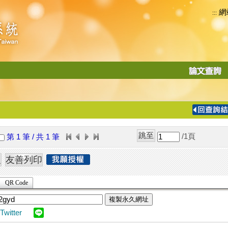
網
:::
功
能
切
換
導
覽
/1
頁
第 1 筆 / 共 1 筆
列
QR Code
複製永久網址
Twitter