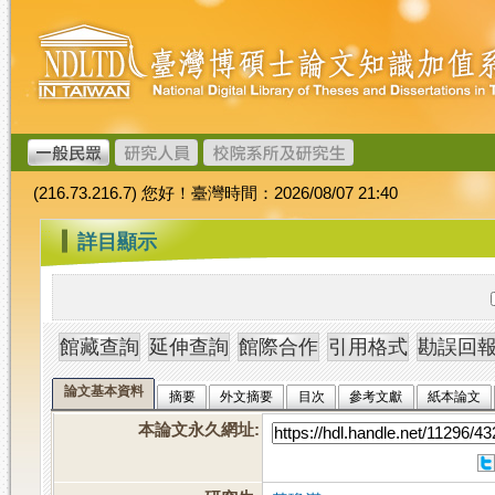
跳
臺
到
灣
主
博
要
碩
內
士
容
論
文
(216.73.216.7) 您好！臺灣時間：2026/08/07 21:40
加
值
:::
詳目顯示
系
統
論文基本資料
摘要
外文摘要
目次
參考文獻
紙本論文
本論文永久網址
: