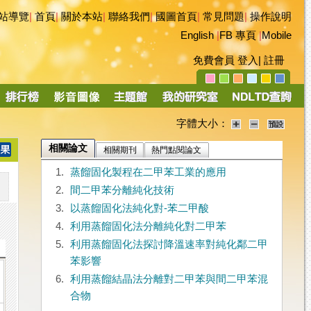
站導覽
|
首頁
|
關於本站
|
聯絡我們
|
國圖首頁
|
常見問題
|
操作說明
English
|
FB 專頁
|
Mobile
免費會員
登入
|
註冊
字體大小：
相關論文
相關期刊
熱門點閱論文
1.
蒸餾固化製程在二甲苯工業的應用
2.
間二甲苯分離純化技術
3.
以蒸餾固化法純化對-苯二甲酸
4.
利用蒸餾固化法分離純化對二甲苯
5.
利用蒸餾固化法探討降溫速率對純化鄰二甲
苯影響
6.
利用蒸餾結晶法分離對二甲苯與間二甲苯混
合物