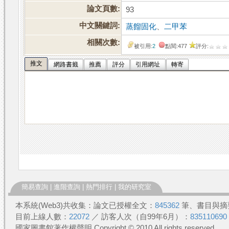
論文頁數:
93
中文關鍵詞:
蒸餾固化
、
二甲苯
相關次數:
被引用:
2
點閱:477
評分:
推文
網路書籤
推薦
評分
引用網址
轉寄
簡易查詢
|
進階查詢
|
熱門排行
|
我的研究室
本系統(Web3)共收集：論文已授權全文：
845362
筆、書目與摘
目前上線人數：
22072
／ 訪客人次（自99年6月）：
835110690
國家圖書館著作權聲明 Copyright © 2010 All rights reserved.