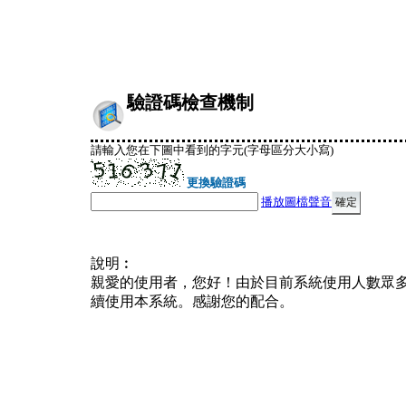
驗證碼檢查機制
請輸入您在下圖中看到的字元(字母區分大小寫)
更換驗證碼
播放圖檔聲音
說明︰
親愛的使用者，您好！由於目前系統使用人數眾
續使用本系統。感謝您的配合。