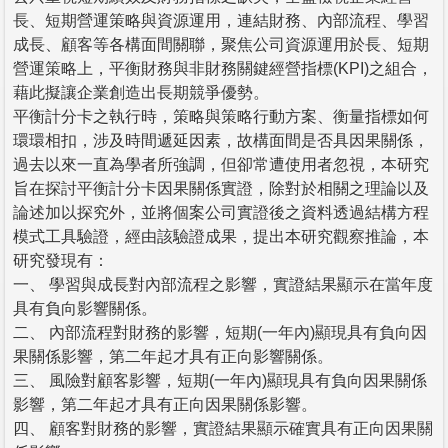
長、短期營運策略與資源運用，連結財務、內部流程、學習
成長、顧客等各構面間關聯，聚焦公司資源運用於長、短期
營運策略上，平衡財務與非財務關鍵經營指標(KPI)之組合，
藉此擬讓企業創造出長期競爭優勢。
平衡計分卡之執行時，策略與策略行動方案、衡量指標如何
環環相扣，涉及時間遞延因素，故構面間是否具因果關係，
過去以來一直為學者所強調，但卻常遭使用者忽視，本研究
旨在探討平衡計分卡因果關係實證，除對於相關之理論以及
論述加以探究外，並將個案公司實證後之資料透過結構方程
模式工具驗證，經由該驗證成果，提出本研究觀察推論，本
研究發現有：
一、 學習與成長對內部流程之影響，實證結果顯示在當年度
具有負向影響關係。
二、 內部流程對財務的影響，短期(一年內)顯現具有負向因
果關係影響，第二年起才具有正向影響關係。
三、 風險對顧客影響，短期(一年內)顯現具有負向因果關係
影響，第二年起才具有正向因果關係影響。
四、 顧客對財務的影響，實證結果顯示確實具有正向因果關