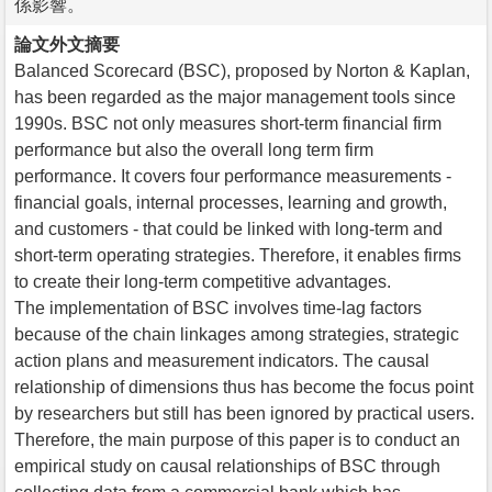
係影響。
論文外文摘要
Balanced Scorecard (BSC), proposed by Norton & Kaplan,
has been regarded as the major management tools since
1990s. BSC not only measures short-term financial firm
performance but also the overall long term firm
performance. It covers four performance measurements -
financial goals, internal processes, learning and growth,
and customers - that could be linked with long-term and
short-term operating strategies. Therefore, it enables firms
to create their long-term competitive advantages.
The implementation of BSC involves time-lag factors
because of the chain linkages among strategies, strategic
action plans and measurement indicators. The causal
relationship of dimensions thus has become the focus point
by researchers but still has been ignored by practical users.
Therefore, the main purpose of this paper is to conduct an
empirical study on causal relationships of BSC through