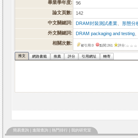
畢業學年度:
96
論文頁數:
142
中文關鍵詞:
DRAM封裝測試產業
、
形態分
外文關鍵詞:
DRAM packaging and testing
相關次數:
被引用:0
點閱:261
評分:
推文
網路書籤
推薦
評分
引用網址
轉寄
簡易查詢
|
進階查詢
|
熱門排行
|
我的研究室