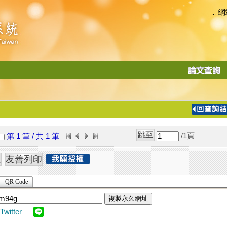
網
:::
功
能
切
換
導
覽
/1
頁
第 1 筆 / 共 1 筆
列
QR Code
複製永久網址
Twitter