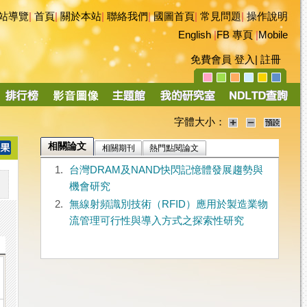
站導覽
|
首頁
|
關於本站
|
聯絡我們
|
國圖首頁
|
常見問題
|
操作說明
English
|
FB 專頁
|
Mobile
免費會員
登入
|
註冊
字體大小：
相關論文
相關期刊
熱門點閱論文
1.
台灣DRAM及NAND快閃記憶體發展趨勢與
機會研究
2.
無線射頻識別技術（RFID）應用於製造業物
流管理可行性與導入方式之探索性研究