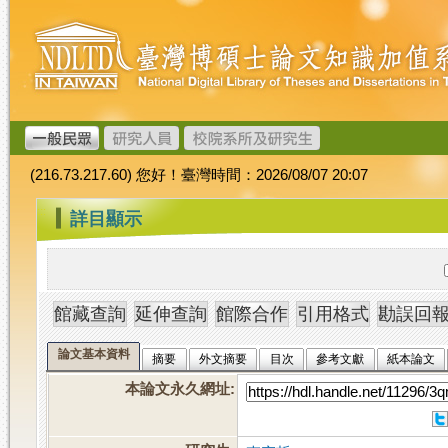
跳
臺
到
灣
主
博
要
碩
內
士
容
論
文
(216.73.217.60) 您好！臺灣時間：2026/08/07 20:07
加
值
:::
詳目顯示
系
統
論文基本資料
摘要
外文摘要
目次
參考文獻
紙本論文
本論文永久網址
: