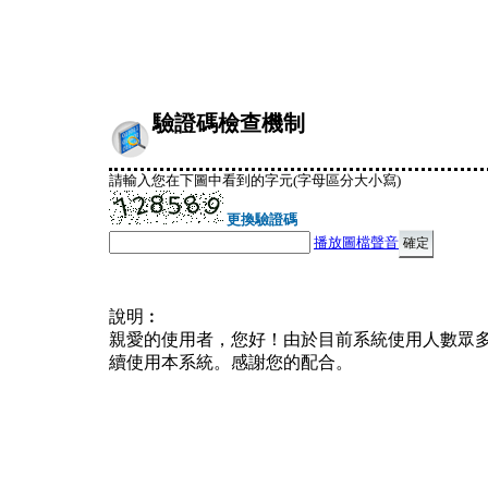
驗證碼檢查機制
請輸入您在下圖中看到的字元(字母區分大小寫)
更換驗證碼
播放圖檔聲音
說明︰
親愛的使用者，您好！由於目前系統使用人數眾
續使用本系統。感謝您的配合。