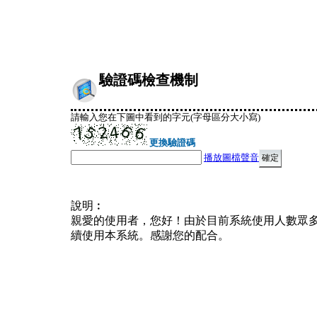
驗證碼檢查機制
請輸入您在下圖中看到的字元(字母區分大小寫)
更換驗證碼
播放圖檔聲音
說明︰
親愛的使用者，您好！由於目前系統使用人數眾
續使用本系統。感謝您的配合。