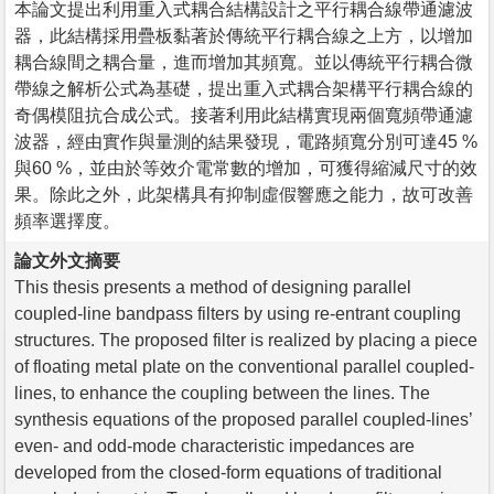
本論文提出利用重入式耦合結構設計之平行耦合線帶通濾波
器，此結構採用疊板黏著於傳統平行耦合線之上方，以增加
耦合線間之耦合量，進而增加其頻寬。並以傳統平行耦合微
帶線之解析公式為基礎，提出重入式耦合架構平行耦合線的
奇偶模阻抗合成公式。接著利用此結構實現兩個寬頻帶通濾
波器，經由實作與量測的結果發現，電路頻寬分別可達45 %
與60 %，並由於等效介電常數的增加，可獲得縮減尺寸的效
果。除此之外，此架構具有抑制虛假響應之能力，故可改善
頻率選擇度。
論文外文摘要
This thesis presents a method of designing parallel
coupled-line bandpass filters by using re-entrant coupling
structures. The proposed filter is realized by placing a piece
of floating metal plate on the conventional parallel coupled-
lines, to enhance the coupling between the lines. The
synthesis equations of the proposed parallel coupled-lines’
even- and odd-mode characteristic impedances are
developed from the closed-form equations of traditional