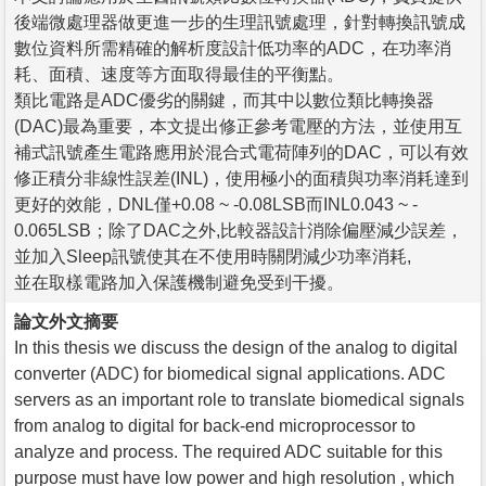
後端微處理器做更進一步的生理訊號處理，針對轉換訊號成
數位資料所需精確的解析度設計低功率的ADC，在功率消
耗、面積、速度等方面取得最佳的平衡點。
類比電路是ADC優劣的關鍵，而其中以數位類比轉換器
(DAC)最為重要，本文提出修正參考電壓的方法，並使用互
補式訊號產生電路應用於混合式電荷陣列的DAC，可以有效
修正積分非線性誤差(INL)，使用極小的面積與功率消耗達到
更好的效能，DNL僅+0.08 ~ -0.08LSB而INL0.043 ~ -
0.065LSB；除了DAC之外,比較器設計消除偏壓減少誤差，
並加入Sleep訊號使其在不使用時關閉減少功率消耗,
並在取樣電路加入保護機制避免受到干擾。
論文外文摘要
In this thesis we discuss the design of the analog to digital
converter (ADC) for biomedical signal applications. ADC
servers as an important role to translate biomedical signals
from analog to digital for back-end microprocessor to
analyze and process. The required ADC suitable for this
purpose must have low power and high resolution , which